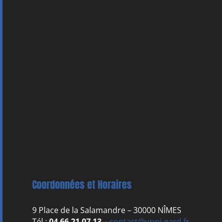
Coordonnées et Horaires
9 Place de la Salamandre – 30000 NÎMES
Tél :
04 66 21 07 13
–
contact@unpi-gard.fr