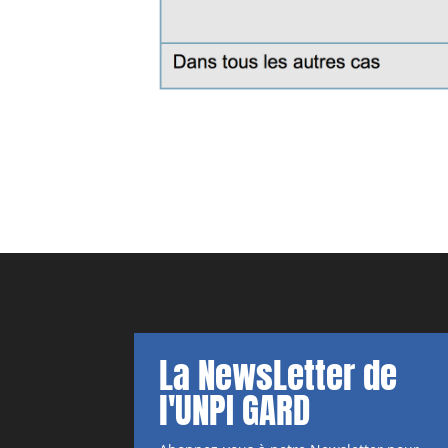
La NewsLetter de
l'UNPI GARD